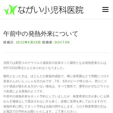
コンテンツへスキップ
メニュー
午前中の発熱外来について
投稿日:
2022年9月20日
投稿者:
DOCTOR
当院では新型コロナウイルス感染症の抗原キット陽性となる発熱患者さんは、
9月12日以降ほとんどみられなくなりました。
陽性となった方は、ほとんどが家族内感染で、稀に保育園などで周囲にコロナ
患者さんがいらっしゃる方のみです。7月、8月のピーク時と比べ、周りにコ
ロナ感染が疑われる方がいない場合は、すべて陰性で、通常のかぜなどウイル
ス疾患による発熱のようです。
午前中の発熱外来をネット予約としていましたが、検査希望の方が多いにも関
わらず連絡なしで受診されない方も多く、診療に支障を来しておりますので、
発熱外来に関してネット予約は当面の間中止します。コロナ検査希望の方は、
お電話での予約をお願いいたします。ご了承ください。